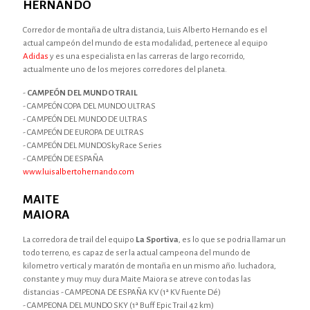
HERNANDO
Corredor de montaña de ultra distancia, Luis Alberto Hernando es el
actual campeón del mundo de esta modalidad, pertenece al equipo
Adidas
y es una especialista en las carreras de largo recorrido,
actualmente uno de los mejores corredores del planeta.
-
CAMPEÓN DEL MUNDO TRAIL
- CAMPEÓN COPA DEL MUNDO ULTRAS
- CAMPEÓN DEL MUNDO DE ULTRAS
- CAMPEÓN DE EUROPA DE ULTRAS
- CAMPEÓN DEL MUNDOSkyRace Series
- CAMPEÓN DE ESPAÑA
www.luisalbertohernando.com
MAITE
MAIORA
La corredora de trail del equipo
La Sportiva
, es lo que se podria llamar un
todo terreno, es capaz de ser la actual campeona del mundo de
kilometro vertical y maratón de montaña en un mismo año. luchadora,
constante y muy muy dura Maite Maiora se atreve con todas las
distancias - CAMPEONA DE ESPAÑA KV (1ª KV Fuente Dé)
- CAMPEONA DEL MUNDO SKY (1ª Buff Epic Trail 42 km)