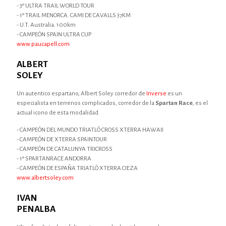
- 3º ULTRA TRAIL WORLD TOUR
- 1º TRAIL MENORCA. CAMI DE CAVALLS 37KM
- U.T. Australia. 100km
- CAMPEÓN SPAIN ULTRA CUP
www.paucapell.com
ALBERT
SOLEY
Un autentico espartano, Albert Soley corredor de
Inverse
es un
especialista en terrenos complicados, corredor de la
Spartan Race
, es el
actual icono de esta modalidad
- CAMPEÓN DEL MUNDO TRIATLÓ CROSS XTERRA HAWAII
- CAMPEÓN DE XTERRA SPAINTOUR
- CAMPEÓN DE CATALUNYA TRICROSS
- 1º SPARTANRACE ANDORRA
- CAMPEÓN DE ESPAÑA TRIATLÓ XTERRA CIEZA
www.albertsoley.com
IVAN
PENALBA