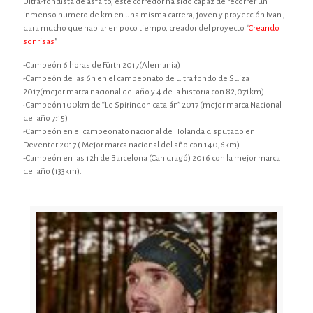
Ultra-fondista de asfalto, este corredor ha sido capaz de recorrer un
inmenso numero de km en una misma carrera, joven y proyección Ivan ,
dara mucho que hablar en poco tiempo, creador del proyecto "
Creando
sonrisas
"
-Campeón 6 horas de Fürth 2017(Alemania)
-Campeón de las 6h en el campeonato de ultra fondo de Suiza
2017(mejor marca nacional del año y 4 de la historia con 82,071km).
-Campeón 100km de “Le Spirindon catalán” 2017 (mejor marca Nacional
del año 7:15)
-Campeón en el campeonato nacional de Holanda disputado en
Deventer 2017 ( Mejor marca nacional del año con 140,6km)
-Campeón en las 12h de Barcelona (Can dragó) 2016 con la mejor marca
del año (133km).