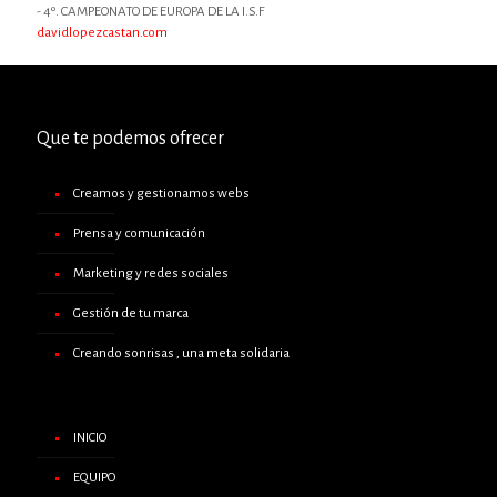
- 4º. CAMPEONATO DE EUROPA DE LA I.S.F
davidlopezcastan.com
Que te podemos ofrecer
Creamos y gestionamos webs
Prensa y comunicación
Marketing y redes sociales
Gestión de tu marca
Creando sonrisas , una meta solidaria
INICIO
EQUIPO