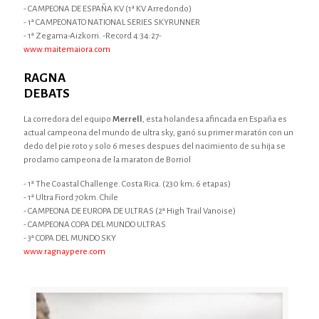
- CAMPEONA DE ESPAÑA KV (1ª KV Arredondo)
- 1ª CAMPEONATO NATIONAL SERIES SKYRUNNER
- 1ª Zegama-Aizkorri. -Record 4:34:27-
www.maitemaiora.com
RAGNA
DEBATS
La corredora del equipo
Merrell
, esta holandesa afincada en España es
actual campeona del mundo de ultra sky, ganó su primer maratón con un
dedo del pie roto y solo 6 meses despues del nacimiento de su hija se
proclamo campeona de la maraton de Borriol
- 1ª The Coastal Challenge. Costa Rica. (230 km; 6 etapas)
- 1ª Ultra Fiord 70km. Chile
- CAMPEONA DE EUROPA DE ULTRAS (2ª High Trail Vanoise)
- CAMPEONA COPA DEL MUNDO ULTRAS
- 3ª COPA DEL MUNDO SKY
www.ragnaypere.com